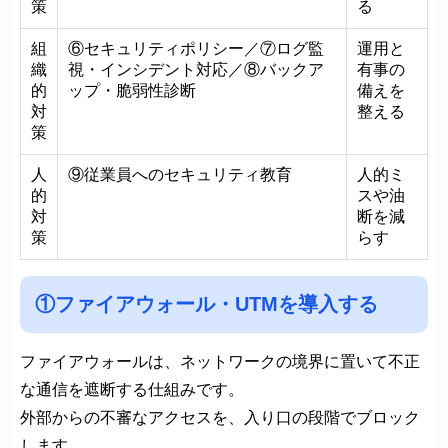
策
る
組
⑥セキュリティポリシー／⑦ログ監
運用と
織
視・インシデント対応／⑧バックア
有事の
的
ップ・脆弱性診断
備えを
対
整える
策
人
⑨従業員へのセキュリティ教育
人的ミ
的
スや油
対
断を減
策
らす
①ファイアウォール・UTMを導入する
ファイアウォールは、ネットワークの境界に置いて不正
な通信を遮断する仕組みです。
外部からの不審なアクセスを、入り口の段階でブロック
します。