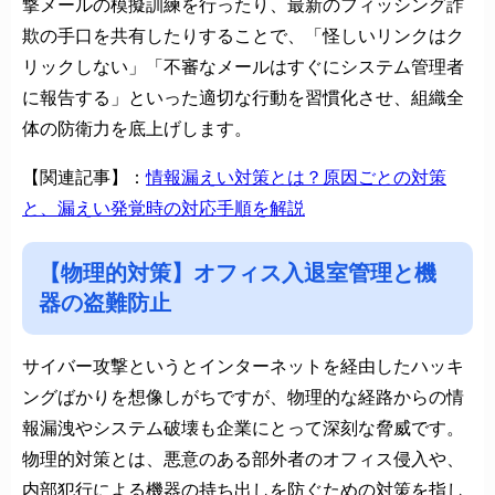
撃メールの模擬訓練を行ったり、最新のフィッシング詐
欺の手口を共有したりすることで、「怪しいリンクはク
リックしない」「不審なメールはすぐにシステム管理者
に報告する」といった適切な行動を習慣化させ、組織全
体の防衛力を底上げします。
【関連記事】：
情報漏えい対策とは？原因ごとの対策
と、漏えい発覚時の対応手順を解説
【物理的対策】オフィス入退室管理と機
器の盗難防止
サイバー攻撃というとインターネットを経由したハッキ
ングばかりを想像しがちですが、物理的な経路からの情
報漏洩やシステム破壊も企業にとって深刻な脅威です。
物理的対策とは、悪意のある部外者のオフィス侵入や、
内部犯行による機器の持ち出しを防ぐための対策を指し