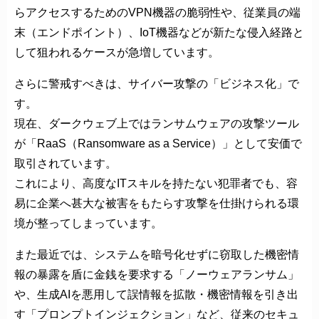
らアクセスするためのVPN機器の脆弱性や、従業員の端
末（エンドポイント）、IoT機器などが新たな侵入経路と
して狙われるケースが急増しています。
さらに警戒すべきは、サイバー攻撃の「ビジネス化」で
す。
現在、ダークウェブ上ではランサムウェアの攻撃ツール
が「RaaS（Ransomware as a Service）」として安価で
取引されています。
これにより、高度なITスキルを持たない犯罪者でも、容
易に企業へ甚大な被害をもたらす攻撃を仕掛けられる環
境が整ってしまっています。
また最近では、システムを暗号化せずに窃取した機密情
報の暴露を盾に金銭を要求する「ノーウェアランサム」
や、生成AIを悪用して誤情報を拡散・機密情報を引き出
す「プロンプトインジェクション」など、従来のセキュ