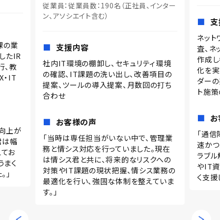
インター
支援内容
支
ネットワークの現状把握のための現地調
履修登
査、ネットワーク構成図・機器管理台帳の
務効率
作成し各店舗のネットワーク状況の可視
ィ環境
データ
化を実施、システム・IT関連ツールやベン
項目の
学事務
ダーの契約状況の見直し及びコストカッ
の打ち
化推進
ト施策の立案と推進
お
お客様の声
「現場
「通信障害が発生した際、情シス君の迅
管理業
必須だ
速かつ柔軟な対応に助けられました。ト
。現在
広い業
ラブル解決だけでなく、ネットワーク管理
クへの
り、大
やIT資産管理、ベンダー整理なども手厚
ス業務の
入り込
く支援して頂けました。」
ていま