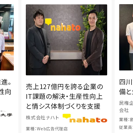
四川飯店様のITインフラ整
國學
業の
備と生産性向上を支援
IT
向上
上を
民権企業株式
支援
会社
國學
業種：飲食業
業種：
従業員：400名
従業員：