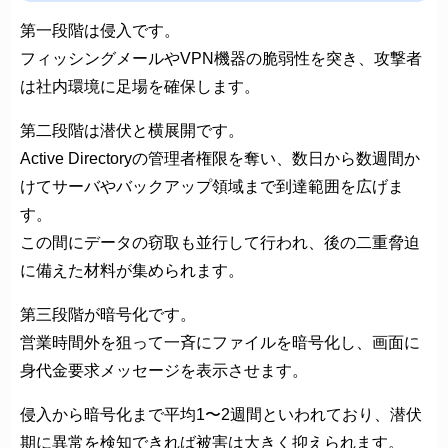
第一段階は侵入です。
フィッシングメールやVPN機器の脆弱性を突き、攻撃者
は社内環境に足場を確保します。
第二段階は潜伏と横展開です。
Active Directoryの管理者権限を奪い、数日から数週間か
けてサーバやバックアップ領域まで到達範囲を広げま
す。
この間にデータの窃取も並行して行われ、後の二重脅迫
に備えた材料が集められます。
第三段階が暗号化です。
営業時間外を狙って一斉にファイルを暗号化し、画面に
身代金要求メッセージを表示させます。
侵入から暗号化まで平均1〜2週間といわれており、潜伏
期に異常を検知できれば被害は大きく抑えられます。