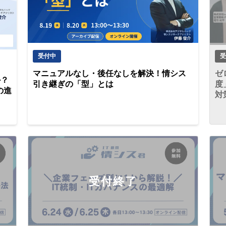
受
受付中
ゼ
マニュアルなし・後任なしを解決！情シス
か？
度
引き継ぎの「型」とは
の進
対
受付終了