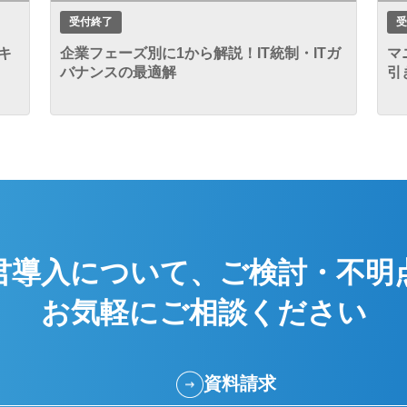
受付終了
受
キ
企業フェーズ別に1から解説！IT統制・ITガ
マ
バナンスの最適解
引
君導入について、
ご検討・不明
お気軽にご相談ください
資料請求