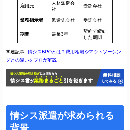
人材派遣会
雇用元
受託会社
社
業務指示者
派遣先会社
受託会社
契約で締結
期間
最長3年
した期間
関連記事 :
情シスBPOとは？費用相場やアウトソーシン
グとの違いをプロが解説
情シス派遣が求められる
背景